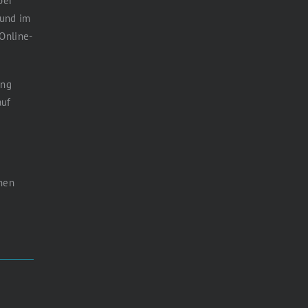
ber
 und im
 Online-
ung
auf
nen