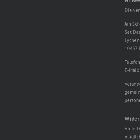
Hinwe
Die ver
Jan Sch
Set De
Lychene
10437 
Telefon
E-Mail:
Verantw
gemein
persone
Wider
Viele D
möglich