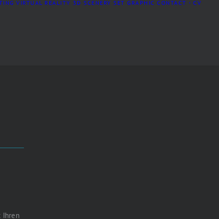
TING
VIRTUAL REALITY
3D SCENERY
SET GRAPHIC
CONTACT・CV
 Ihren