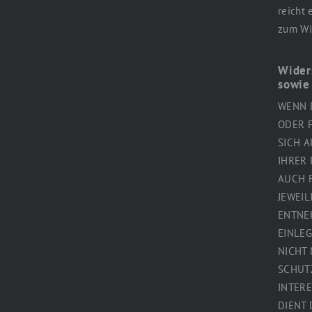
reicht 
zum Wid
Wider
sowie
WENN D
ODER F
SICH A
IHRER
AUCH F
JEWEIL
ENTNE
EINLE
NICHT 
SCHUT
INTERE
DIENT