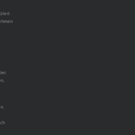
ziert
nehmen
ber.
en.
n.
rch