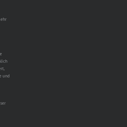
sehr
ne
lich
rt,
ie und
ser