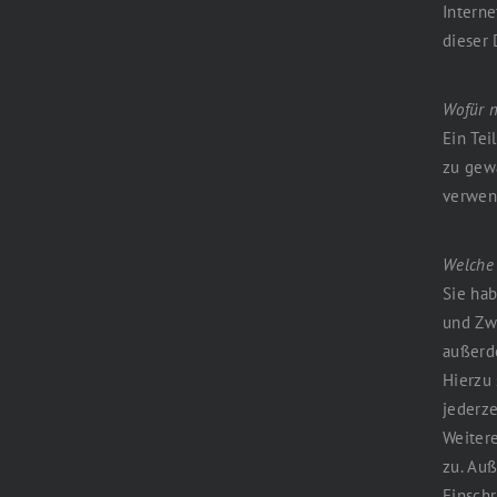
Interne
dieser 
Wofür n
Ein Tei
zu gewä
verwen
Welche 
Sie hab
und Zw
außerde
Hierzu
jederz
Weiter
zu. Au
Einsch