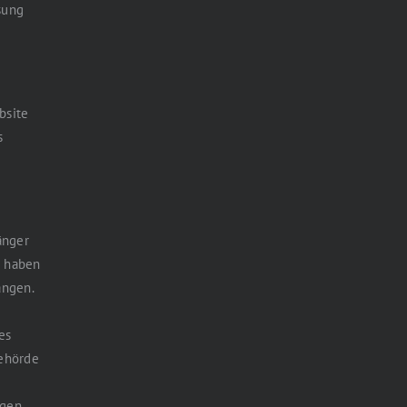
sung
bsite
s
änger
e haben
angen.
es
behörde
gen.