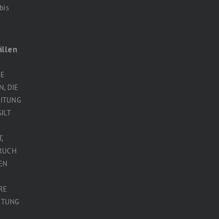
bis
ällen
 E
, DIE
EITUNG
ILT
,
PRUCH
EN
RE
ITUNG