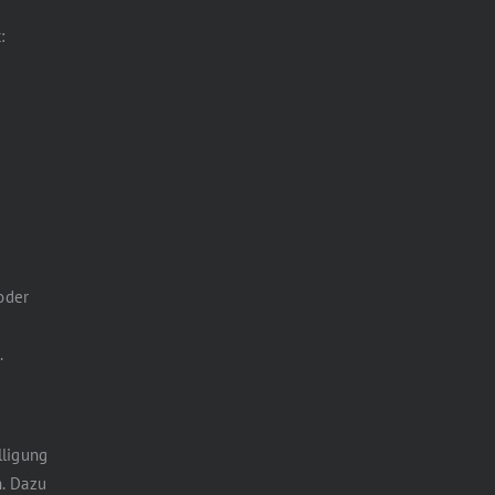
:
 oder
.
lligung
n. Dazu