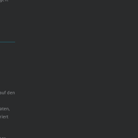
auf den
aten,
riert