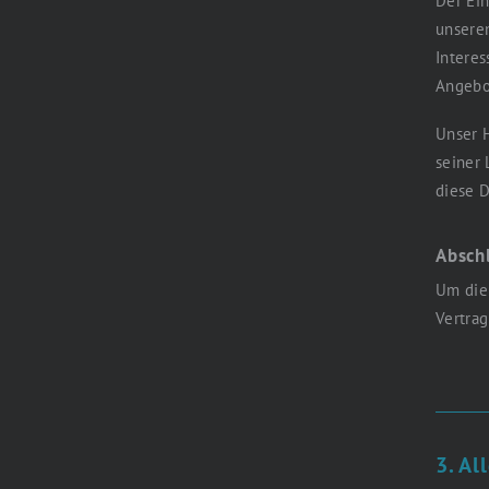
Der Ein
unseren
Interes
Angebot
Unser H
seiner 
diese D
Absch
Um die
Vertrag
3. Al