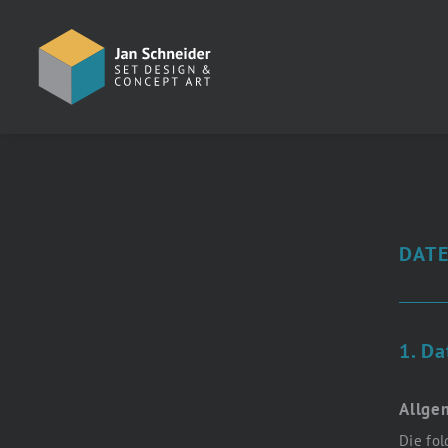
DAT
1. Da
Allge
Die fol