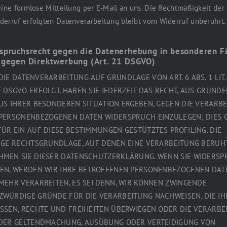
eine formlose Mitteilung per E-Mail an uns. Die Rechtmäßigkeit der 
erruf erfolgten Datenverarbeitung bleibt vom Widerruf unberührt.
spruchsrecht gegen die Datenerhebung in besonderen F
 gegen Direktwerbung (Art. 21 DSGVO)
IE DATENVERARBEITUNG AUF GRUNDLAGE VON ART. 6 ABS. 1 LIT.
 DSGVO ERFOLGT, HABEN SIE JEDERZEIT DAS RECHT, AUS GRÜNDEN
US IHRER BESONDEREN SITUATION ERGEBEN, GEGEN DIE VERARB
 PERSONENBEZOGENEN DATEN WIDERSPRUCH EINZULEGEN; DIES G
ÜR EIN AUF DIESE BESTIMMUNGEN GESTÜTZTES PROFILING. DIE
IGE RECHTSGRUNDLAGE, AUF DENEN EINE VERARBEITUNG BERUHT
HMEN SIE DIESER DATENSCHUTZERKLÄRUNG. WENN SIE WIDERS
GEN, WERDEN WIR IHRE BETROFFENEN PERSONENBEZOGENEN DAT
MEHR VERARBEITEN, ES SEI DENN, WIR KÖNNEN ZWINGENDE
ZWÜRDIGE GRÜNDE FÜR DIE VERARBEITUNG NACHWEISEN, DIE IH
SSEN, RECHTE UND FREIHEITEN ÜBERWIEGEN ODER DIE VERARBE
 DER GELTENDMACHUNG, AUSÜBUNG ODER VERTEIDIGUNG VON